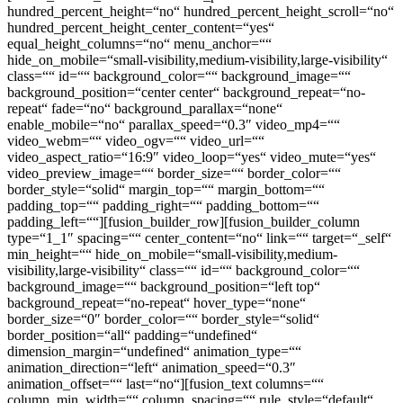
hundred_percent_height=“no“ hundred_percent_height_scroll=“no“
hundred_percent_height_center_content=“yes“
equal_height_columns=“no“ menu_anchor=““
hide_on_mobile=“small-visibility,medium-visibility,large-visibility“
class=““ id=““ background_color=““ background_image=““
background_position=“center center“ background_repeat=“no-
repeat“ fade=“no“ background_parallax=“none“
enable_mobile=“no“ parallax_speed=“0.3″ video_mp4=““
video_webm=““ video_ogv=““ video_url=““
video_aspect_ratio=“16:9″ video_loop=“yes“ video_mute=“yes“
video_preview_image=““ border_size=““ border_color=““
border_style=“solid“ margin_top=““ margin_bottom=““
padding_top=““ padding_right=““ padding_bottom=““
padding_left=““][fusion_builder_row][fusion_builder_column
type=“1_1″ spacing=““ center_content=“no“ link=““ target=“_self“
min_height=““ hide_on_mobile=“small-visibility,medium-
visibility,large-visibility“ class=““ id=““ background_color=““
background_image=““ background_position=“left top“
background_repeat=“no-repeat“ hover_type=“none“
border_size=“0″ border_color=““ border_style=“solid“
border_position=“all“ padding=“undefined“
dimension_margin=“undefined“ animation_type=““
animation_direction=“left“ animation_speed=“0.3″
animation_offset=““ last=“no“][fusion_text columns=““
column_min_width=““ column_spacing=““ rule_style=“default“